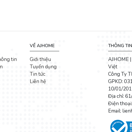
VỀ AJHOME
THÔNG TI
hông tin
Giới thiệu
AJHOME | 
ển
Tuyển dụng
Việt
Tin tức
Công Ty 
Liên hệ
GPKD: 031
10/01/2017
Địa chỉ: 6
Điện thoại
Email: li