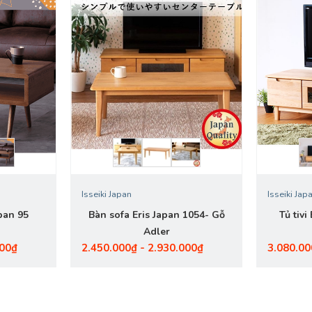
Isseiki Japan
Isseiki Jap
pan 95
Bàn sofa Eris Japan 1054- Gỗ
Tủ tiv
Adler
000₫
2.450.000₫ - 2.930.000₫
3.080.00