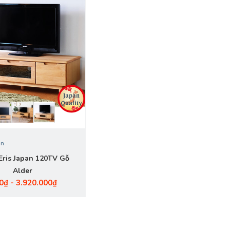
an
i Eris Japan 120TV Gỗ
Alder
0₫ - 3.920.000₫