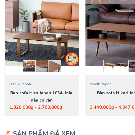
Isseiki Japan
Isseiki Japan
Bàn sofa Hiro Japan 1054- Màu
Bàn sofa Hikari Ja
nâu có vân
1.820.000₫ - 2.760.000₫
3.440.000₫ - 4.047.
SẢN PHẨM ĐÃ XEM