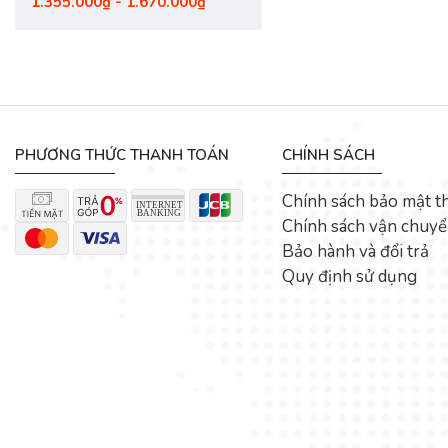
1.355.000₫ - 1.670.000₫
☎ Thông tin liên hệ:
Liên hệ: ( 028 ) 36 221 231
-
0937 221 231
Web: https://ajhome.vn
FB: https://www.facebook.com/ajhome.vn/
PHƯƠNG THỨC THANH TOÁN
CHÍNH SÁCH
Chính sách bảo mật t
Chính sách vận chuy
Bảo hành và đổi trả
Quy định sử dụng