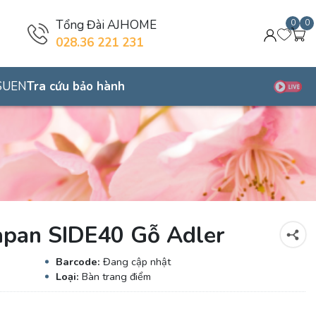
Tổng Đài AJHOME
0
0
028.36 221 231
SUEN
Tra cứu bảo hành
 Japan SIDE40 Gỗ Adler
Barcode:
Đang cập nhật
Loại:
Bàn trang điểm