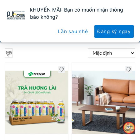
kHUYẾN MÃI: Bạn có muốn nhận thông
0
0
báo không?
Lần sau nhé
Đăng ký ngay
TẤT CẢ SẢN PHẨM