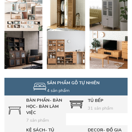
SẢN PHẨM GỖ TỰ NHIÊN
4 sản phẩm
BÀN PHẤN- BÀN
TỦ BẾP
HỌC- BÀN LÀM
31 sản phẩm
VIỆC
7 sản phẩm
KỆ SÁCH- TỦ
DECOR- ĐỒ GIA