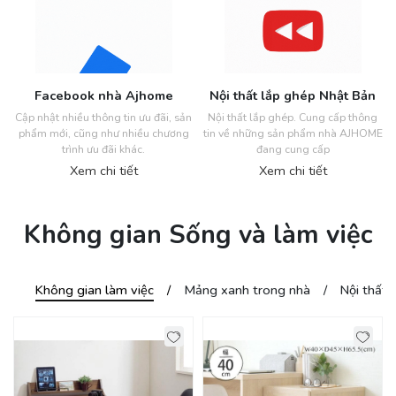
Facebook nhà Ajhome
Nội thất lắp ghép Nhật Bản
Cập nhật nhiều thông tin ưu đãi, sản
Nội thất lắp ghép. Cung cấp thông
phẩm mới, cũng như nhiều chương
tin về những sản phẩm nhà AJHOME
trình ưu đãi khác.
đang cung cấp
Xem chi tiết
Xem chi tiết
Không gian Sống và làm việc
Không gian làm việc
Mảng xanh trong nhà
Nội thất 