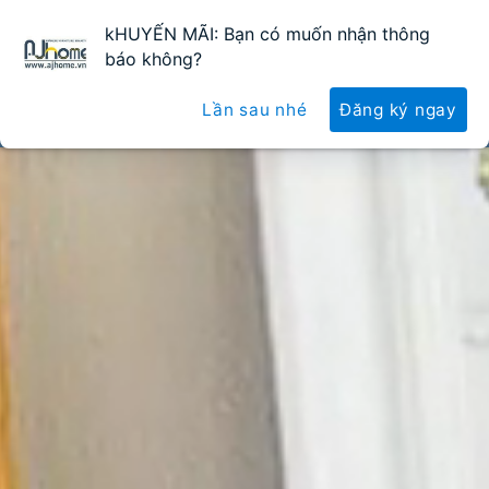
kHUYẾN MÃI: Bạn có muốn nhận thông
0
0
báo không?
Lần sau nhé
Đăng ký ngay
TẤT CẢ SẢN PHẨM