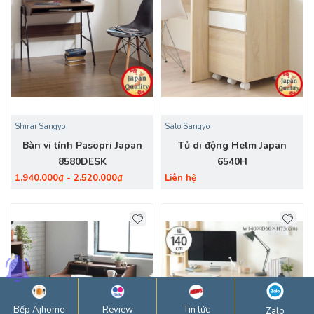
Shirai Sangyo
Sato Sangyo
Bàn vi tính Pasopri Japan
Tủ di động Helm Japan
8580DESK
6540H
1.940.000₫ - 2.520.000₫
Liên hệ
Bếp Ajhome
Review
Tin tức
Zalo