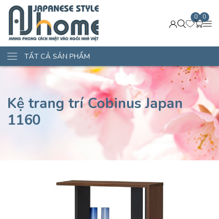
0
0
TẤT CẢ SẢN PHẨM
Kệ trang trí Cobinus Japan
1160