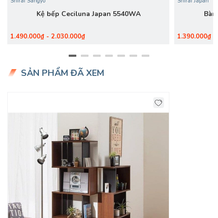
Shirai Sangyo
Shirai Japan
Kệ bếp Ceciluna Japan 5540WA
Bàn
1.490.000₫ - 2.030.000₫
1.390.000₫ -
SẢN PHẨM ĐÃ XEM