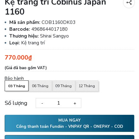
Kệ trang trí Cobinus Japan
1160
Mã sản phẩm:
COB1160DK03
Barcode:
4968644017180
Thương hiệu:
Shirai Sangyo
Loại:
Kệ trang trí
770.000₫
(Giá đã bao gồm VAT)
Bảo hành
03 Tháng
06 Tháng
09 Tháng
12 Tháng
Số lượng
-
+
MUA NGAY
Cổng thanh toán Fundiin - VNPAY QR - ONEPAY - COD