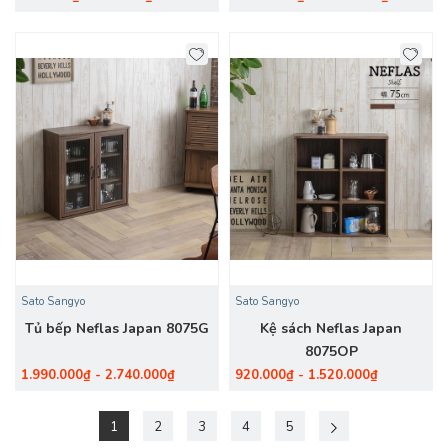
Sato Sangyo
Sato Sangyo
Tủ bếp Neflas Japan 8075G
Kệ sách Neflas Japan
8075OP
1.990.000₫ - 2.740.000₫
920.000₫ - 1.520.000₫
1
2
3
4
5