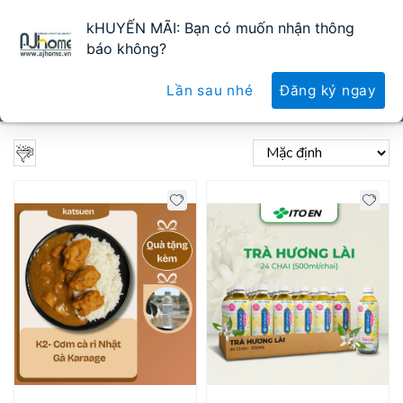
kHUYẾN MÃI: Bạn có muốn nhận thông
0
0
báo không?
Lần sau nhé
Đăng ký ngay
TẤT CẢ SẢN PHẨM