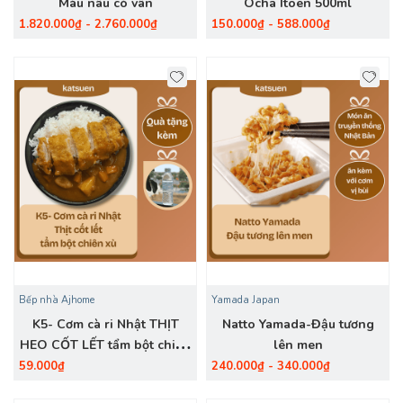
Màu nâu có vân
Ocha Itoen 500ml
1.820.000₫ - 2.760.000₫
150.000₫ - 588.000₫
Bếp nhà Ajhome
Yamada Japan
K5- Cơm cà ri Nhật THỊT
Natto Yamada-Đậu tương
HEO CỐT LẾT tẩm bột chiên
lên men
xù
59.000₫
240.000₫ - 340.000₫