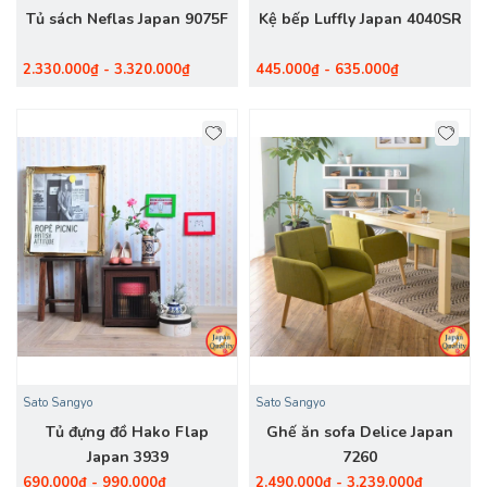
Tủ sách Neflas Japan 9075F
Kệ bếp Luffly Japan 4040SR
2.330.000₫ - 3.320.000₫
445.000₫ - 635.000₫
Sato Sangyo
Sato Sangyo
Tủ đựng đồ Hako Flap
Ghế ăn sofa Delice Japan
Japan 3939
7260
690.000₫ - 990.000₫
2.490.000₫ - 3.239.000₫