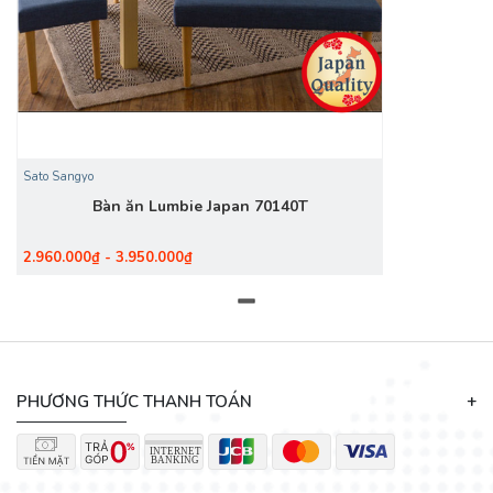
Sato Sangyo
Bàn ăn Lumbie Japan 70140T
2.960.000₫ - 3.950.000₫
PHƯƠNG THỨC THANH TOÁN
☎ Thông tin liên hệ:
Liên hệ: ( 028 ) 36 221 231
-
0937 221 231