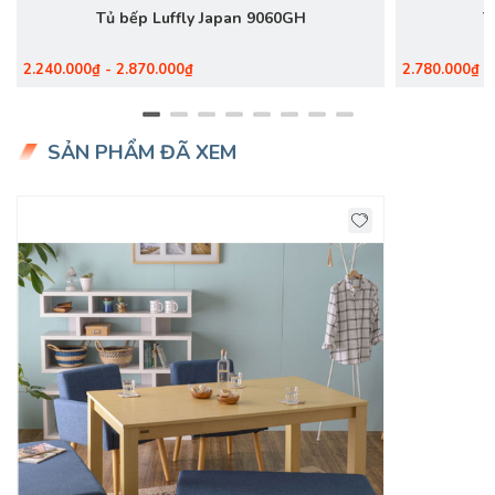
Tủ bếp Luffly Japan 9060GH
T
2.240.000₫ - 2.870.000₫
2.780.000₫ -
SẢN PHẨM ĐÃ XEM