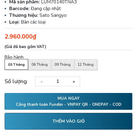
Mã sản phẩm:
LUM70140TNA3
Barcode:
Đang cập nhật
Thương hiệu:
Sato Sangyo
Loại:
Bàn các loại
2.960.000₫
(Giá đã bao gồm VAT)
Bảo hành
03 Tháng
06 Tháng
09 Tháng
12 Tháng
Số lượng
-
+
MUA NGAY
Cổng thanh toán Fundiin - VNPAY QR - ONEPAY - COD
THÊM VÀO GIỎ