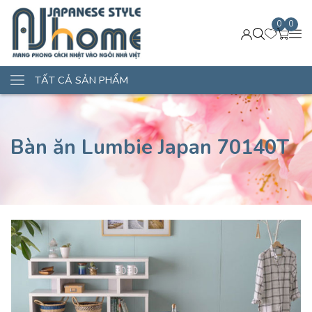
0
0
TẤT CẢ SẢN PHẨM
Bàn ăn Lumbie Japan 70140T